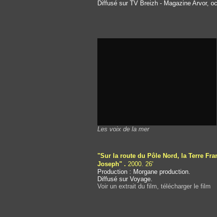
Diffusé sur TV Breizh - Magazine Arvor, oc
Les voix de la mer
"Sur la route du Pôle Nord, la Terre Fra
Joseph"
.
2000. 26'
Production : Morgane production.
Diffusé sur Voyage.
Voir un extrait du film, télécharger le film