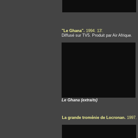
"Le Ghana".
1994. 13'.
Diffusé sur TV5. Produit par Air Afrique.
Le Ghana (extraits)
La grande troménie de Locronan.
1997.