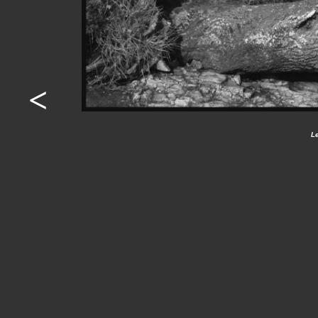
<
---
Le