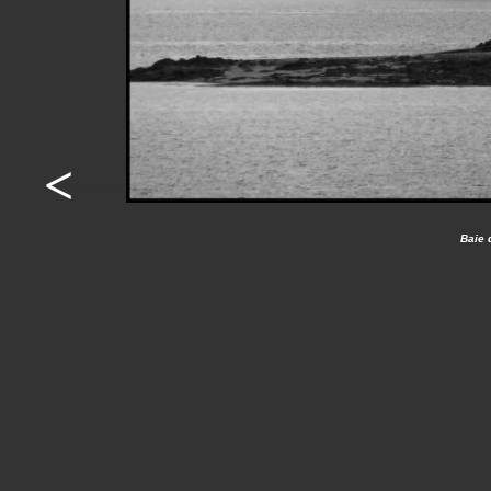
<
---
Baie 