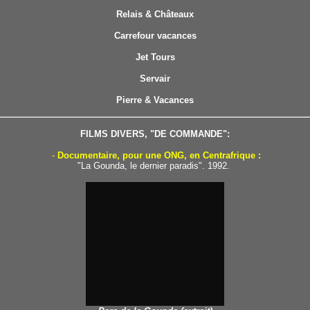
Relais & Châteaux
Carrefour vacances
Jet Tours
Servair
Pierre & Vacances
FILMS DIVERS, "DE COMMANDE":
-
Documentaire, pour une ONG, en Centrafrique :
"La Gounda, le dernier paradis". 1992.