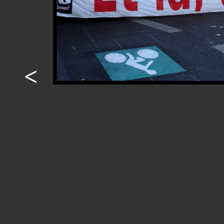
<
- --