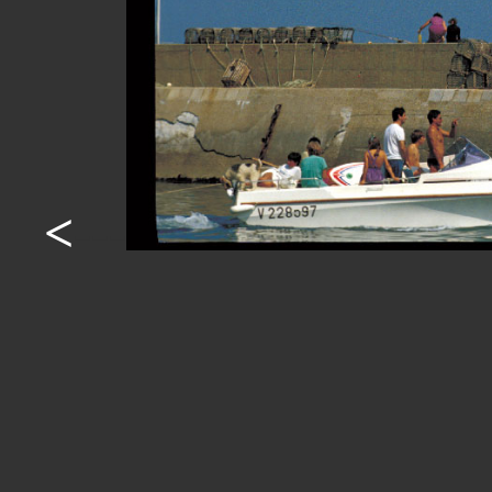
<
---