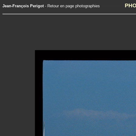
-------------
PHO
Jean-François Perigot
-
Retour en page photographies