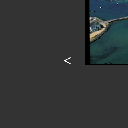
<
---