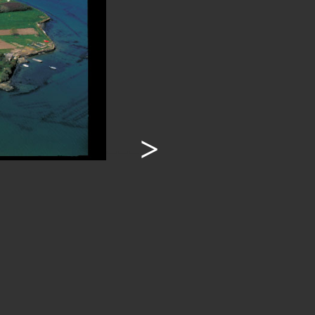
---
>